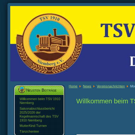
Home
News
Vereinsnachrichten
Mo
Neusten Beiträge
Willkommen beim TSV 1910
Willkommen beim T
Niemberg
Saisonabschlussbericht
2025/2026 der
Kegelmannschaft des TSV
1910 Niemberg
MutterKind Turnen
Tänzchentee