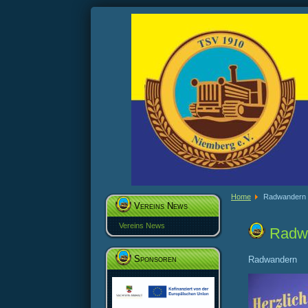
Home
Radwandern
Vereins News
Vereins News
Radw
Sponsoren
Radwandern