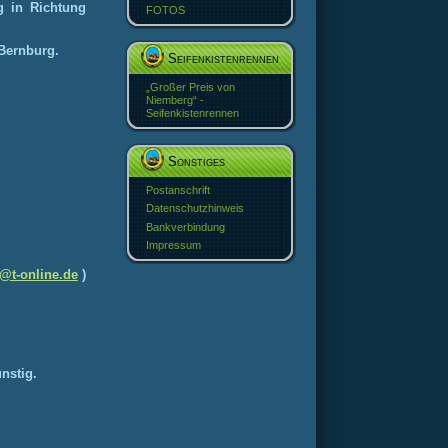
g in Richtung
FOTOS
Bernburg.
Seifenkistenrennen
„Großer Preis von
Niemberg“ -
Seifenkistenrennen
Sonstiges
Postanschrift
Datenschutzhinweis
Bankverbindung
Impressum
@t-online.de
)
nstig.