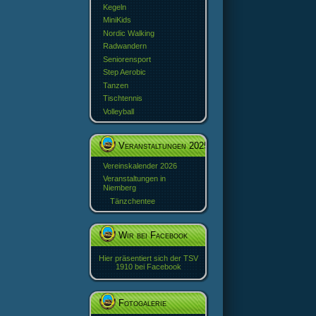
Kegeln
MiniKids
Nordic Walking
Radwandern
Seniorensport
Step Aerobic
Tanzen
Tischtennis
Volleyball
Veranstaltungen 2025
Vereinskalender 2026
Veranstaltungen in
Niemberg
Tänzchentee
Wir bei Facebook
Hier präsentiert sich der TSV
1910 bei Facebook
Fotogalerie