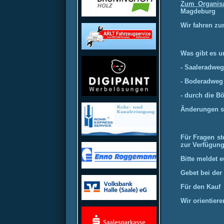
Zum Organisa
Magdeburg
Wir fahren zu
Was gibt e
- Saaleradwe
- Boderadweg 
- durch die 
Änderungen s
Für
Fragen
st
zur
Verfügung
Bitte
meldet
e
Gebet bei der
Für den Kauf 
Wir orientier