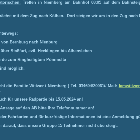
torischen:
Treffen in Niemberg am Bahnhof 08:05 auf dem
Bahnstei
nächst mit dem Zug nach Köthen. Dort steigen wir um in den Zug nach 
s unterwegs:
g von Bernburg nach Nienburg
über Staßfurt, evtl. Hecklingen
bis Athensleben
Börde zum Ringheiligtum Pömmelte
ind möglich.
eht
die
Familie
Wittwer
/
Niemberg
(
Tel.
034604/20061//
Mail:
famwittwer
.
uch
für
unsere
Radpartie
bis
15.05.2024
an!
 Ansage auf den AB bitte Ihre Telefonnummer an!
der Fahrkarten und für kurzfristige Informationen ist eine Anmeldung gü
en darauf, dass unsere Gruppe 15 Teilnehmer nicht übersteigt.