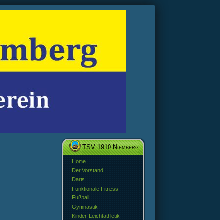
TSV 1910 Niemberg
Home
Der Vorstand
Darts
Funktionale Fitness
Fußball
Gymnastik
Kinder-Leichtathletik