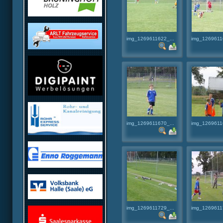
img_1269611622_...
img_1269611
img_1269611670_...
img_1269611
img_1269611729_...
img_1269611