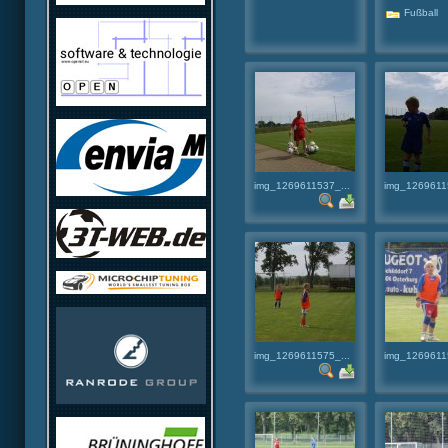
Fußball
img_1269611537_...
img_1269611
img_1269611575_...
img_1269611