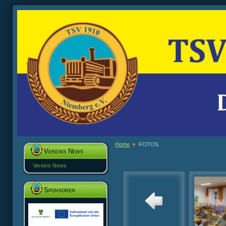
Home
FOTOS
Vereins News
Vereins News
Sponsoren