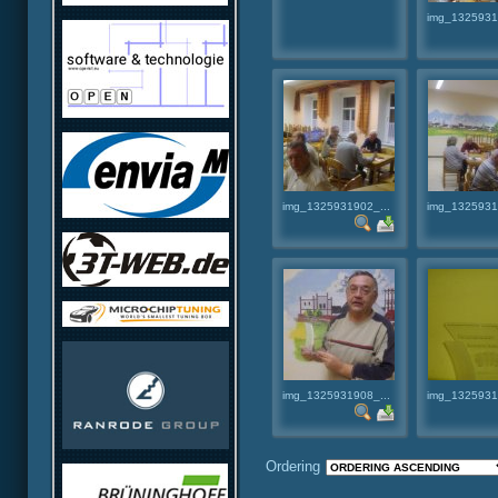
img_1325931
img_1325931902_...
img_1325931
img_1325931908_...
img_1325931
Ordering