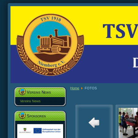
Home
FOTOS
Vereins News
Vereins News
Sponsoren