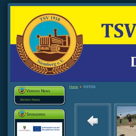
Home
FOTOS
Vereins News
Vereins News
Sponsoren