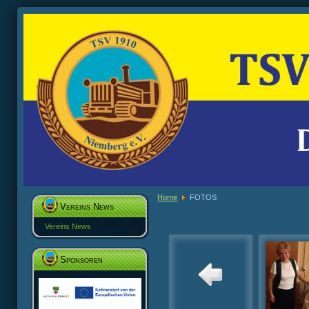
Home
FOTOS
Vereins News
Vereins News
Sponsoren