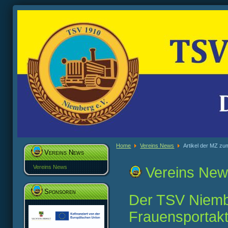
Home
Vereins News
Artikel der MZ z
Vereins News
Vereins News
Vereins Ne
Sponsoren
Der TSV Niemb
Frauensportakt