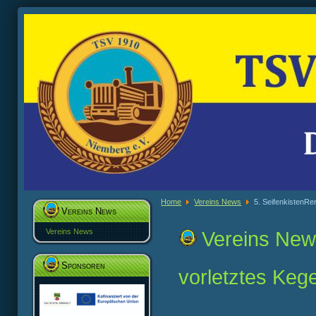
Home
Vereins News
5. SeifenkistenR
Vereins News
Vereins News
Vereins Ne
Sponsoren
vorletztes Kege