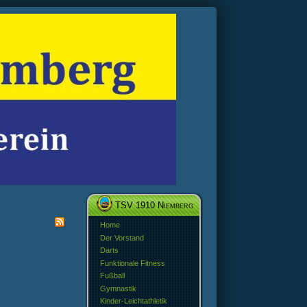
TSV 1910 Niemberg
Home
Der Vorstand
Darts
Funktionale Fitness
Fußball
Gymnastik
Kinder-Leichtathletik