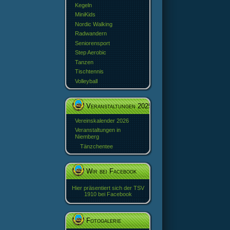
Kegeln
MiniKids
Nordic Walking
Radwandern
Seniorensport
Step Aerobic
Tanzen
Tischtennis
Volleyball
Veranstaltungen 2025
Vereinskalender 2026
Veranstaltungen in
Niemberg
Tänzchentee
Wir bei Facebook
Hier präsentiert sich der TSV
1910 bei Facebook
Fotogalerie