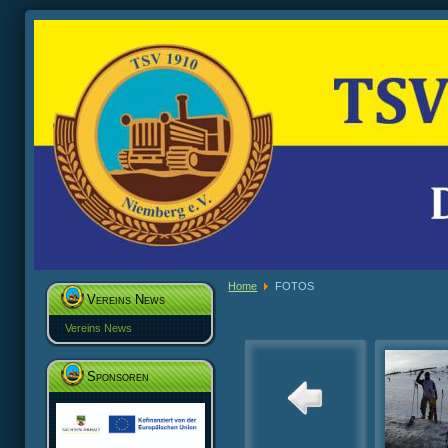
Home
FOTOS
Vereins News
Vereins News
Sponsoren