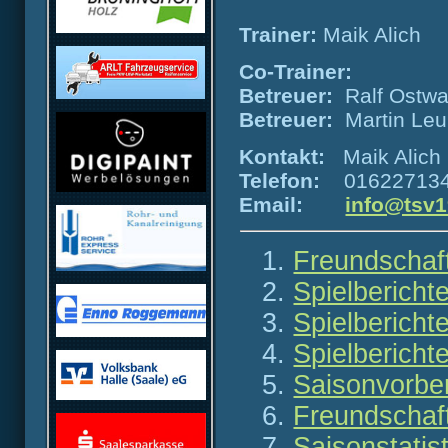
Trainer:
Maik Alich
Co-Trainer:
Betreuer:
Ralf Ostwa
Betreuer:
Martin Le
Kontakt:
Maik Alich
Telefon:
01622713
Email:
info@tsv1
Freundschaf
Spielbericht
Spielbericht
Spielbericht
Saisonvorbe
Freundschaf
Saisonstatis