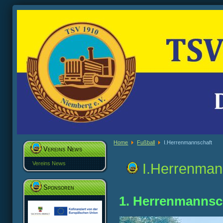
Home
Fußball
I.Herrenmannschaft
Vereins News
Vereins News
I.Herrenman
Sponsoren
1. Herrenmannsc